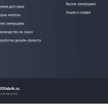
Вызов замерщика
ловия доставки
Акции и скидки
орка мебели
зов замерщика
оизводство на заказ
зработка дизайн-проекта
0fabrik.ru
ной офертой.