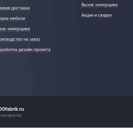
Вызов замерщика
ловия доставки
Акции и скидки
орка мебели
зов замерщика
оизводство на заказ
зработка дизайн-проекта
0fabrik.ru
ной офертой.