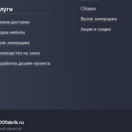
луги
Сборка
Вызов замерщика
ловия доставки
Акции и скидки
орка мебели
зов замерщика
оизводство на заказ
зработка дизайн-проекта
0fabrik.ru
ной офертой.