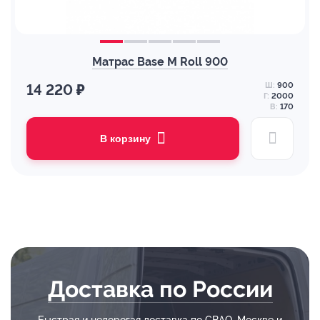
Матрас Base M Roll 900
Ш:
900
14 220 ₽
Г:
2000
В:
170
В корзину
Доставка по России