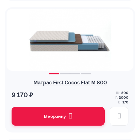
Матрас First Cocos Flat M 800
Ш:
800
9 170 ₽
Г:
2000
В:
170
В корзину