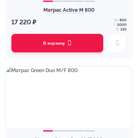
Матрас Active M 800
Ш:
800
17 220 ₽
Г:
2000
В:
210
В корзину