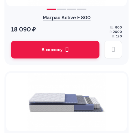
Матрас Active F 800
Ш:
800
18 090 ₽
Г:
2000
В:
190
В корзину