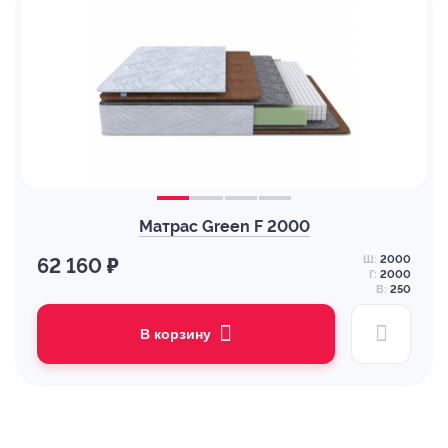
Матрас Green F 2000
Ш:
2000
62 160 ₽
Г:
2000
В:
250
В корзину