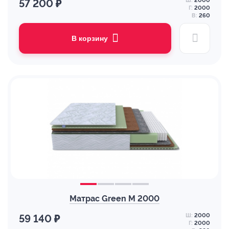
Ш:
2000
57 200 ₽
Г:
2000
В:
260
В корзину
Матрас Green M 2000
Ш:
2000
59 140 ₽
Г:
2000