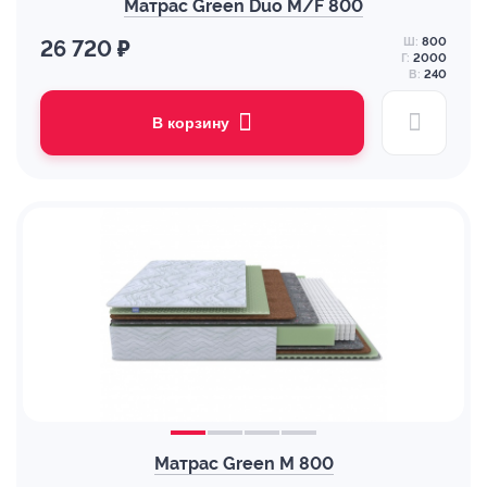
Матрас Green Duo M/F 800
Ш:
800
26 720 ₽
Г:
2000
В:
240
В корзину
Матрас Green M 800