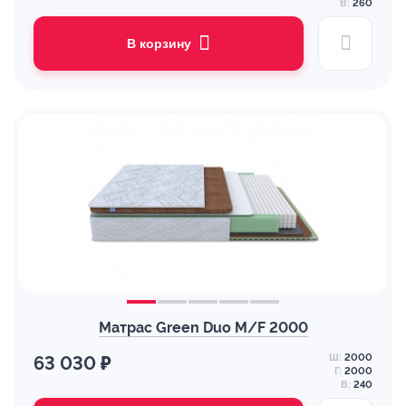
В:
260
В корзину
Матрас Green Duo M/F 2000
Ш:
2000
63 030 ₽
Г:
2000
В:
240