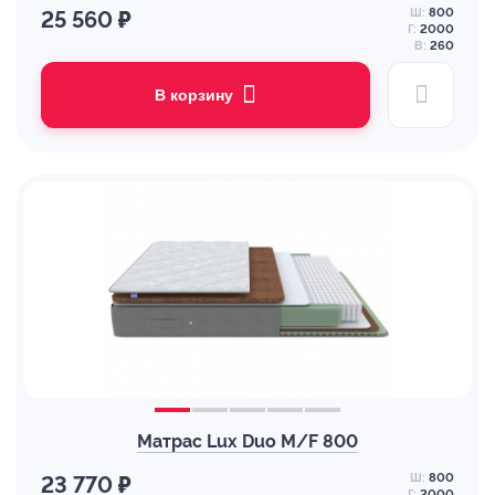
Ш:
800
25 560 ₽
Г:
2000
В:
260
В корзину
Матрас Lux Duo M/F 800
Ш:
800
23 770 ₽
Г:
2000