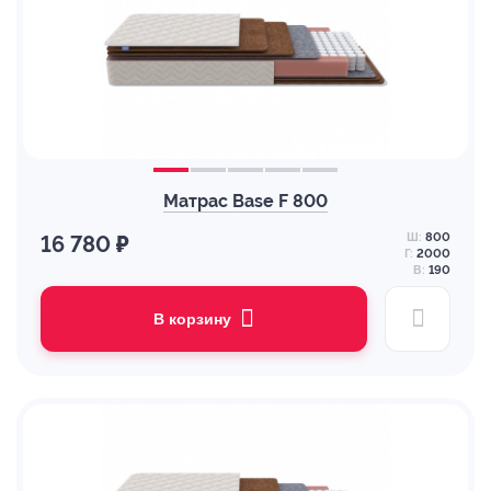
Матрас Base F 800
Ш:
800
16 780 ₽
Г:
2000
В:
190
В корзину