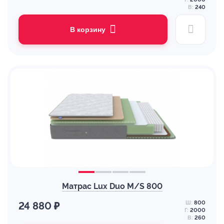
В:
240
В корзину
Матрас Lux Duo M/S 800
Ш:
800
24 880 ₽
Г:
2000
В:
260