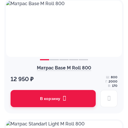
Матрас Base M Roll 800
Ш:
800
12 950 ₽
Г:
2000
В:
170
В корзину