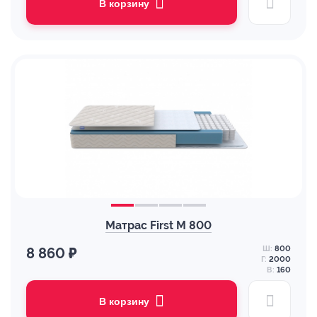
В корзину
Матрас First M 800
Ш:
800
8 860 ₽
Г:
2000
В:
160
В корзину