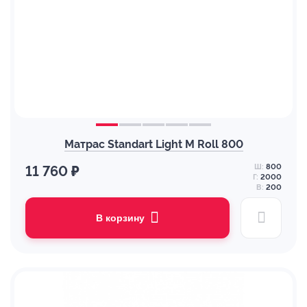
Матрас Standart Light M Roll 800
Ш:
800
11 760 ₽
Г:
2000
В:
200
В корзину