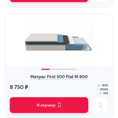
Матрас First 500 Flat M 800
Ш:
800
8 750 ₽
Г:
2000
В:
170
В корзину