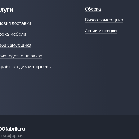
луги
Сборка
Вызов замерщика
ловия доставки
Акции и скидки
орка мебели
зов замерщика
оизводство на заказ
зработка дизайн-проекта
0fabrik.ru
ной офертой.