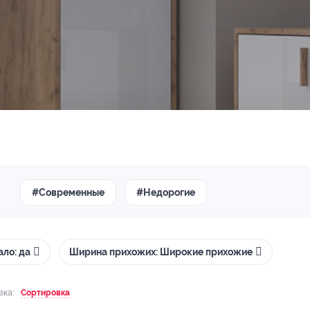
#Современные
#Недорогие
ало: да
Ширина прихожих: Широкие прихожие
вка:
Сортировка