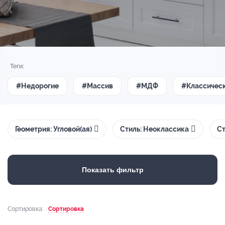
Теги:
#Недорогие
#Массив
#МДФ
#Классичес
Геометрия: Угловой(ая)
Стиль: Неоклассика
Ст
Показать фильтр
Сортировка:
Сортировка