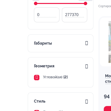
Сортиро
Габариты
Геометрия
Мо
Угловой(ая)
[2]
ст
94
Стиль