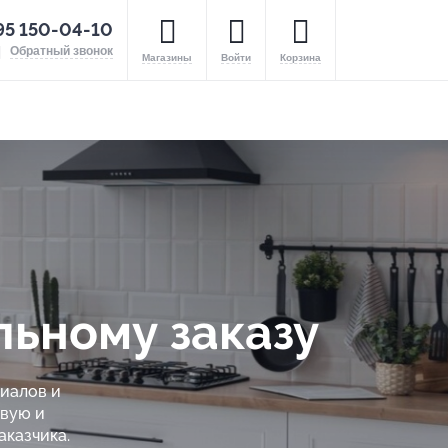
95 150-04-10
Обратный звонок
Магазины
Войти
Корзина
льному заказу
иалов и
ивую и
аказчика.