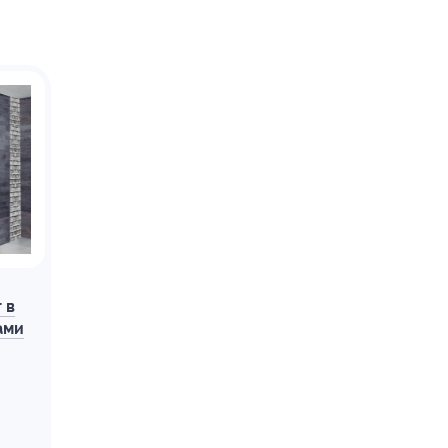
 в
ами