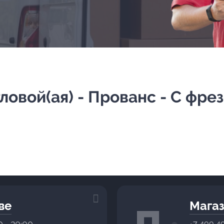
ловой(ая) - Прованс - С фре
ве
Магаз