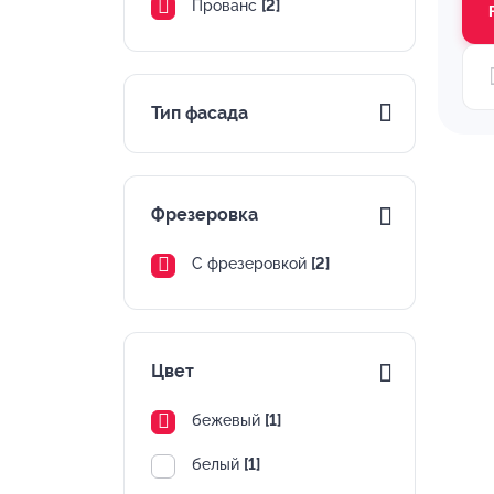
Прованс
[2]
Тип фасада
Фрезеровка
С фрезеровкой
[2]
Цвет
бежевый
[1]
белый
[1]