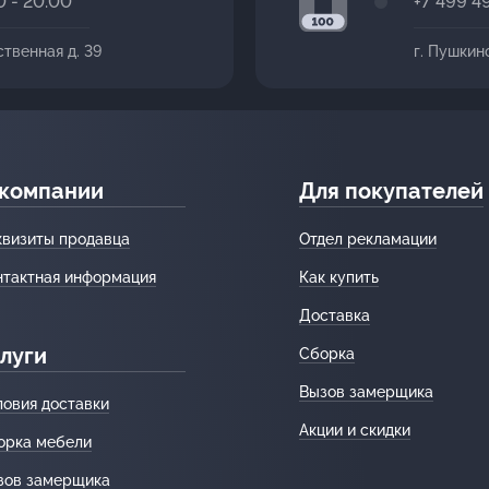
0 - 20:00
+7 499 4
ственная д. 39
г. Пушкин
 компании
Для покупателей
квизиты продавца
Отдел рекламации
нтактная информация
Как купить
Доставка
луги
Сборка
Вызов замерщика
ловия доставки
Акции и скидки
орка мебели
зов замерщика