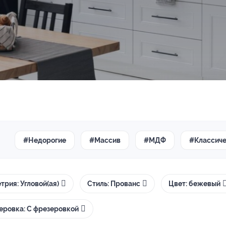
#Недорогие
#Массив
#МДФ
#Классич
трия: Угловой(ая)
Стиль: Прованс
Цвет: бежевый
еровка: С фрезеровкой