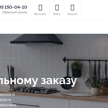
95 150-04-10
Обратный звонок
Магазины
Войти
Корзина
льному заказу
иалов и
ивую и
аказчика.