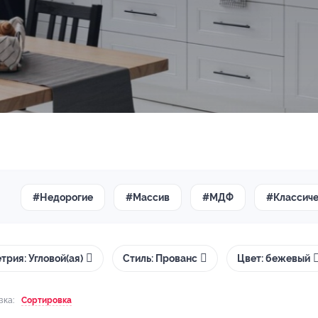
#Недорогие
#Массив
#МДФ
#Классич
трия: Угловой(ая)
Стиль: Прованс
Цвет: бежевый
вка:
Сортировка