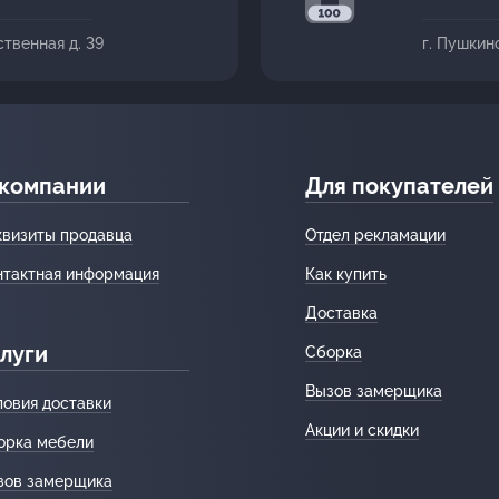
ственная д. 39
г. Пушкин
 компании
Для покупателей
квизиты продавца
Отдел рекламации
нтактная информация
Как купить
Доставка
луги
Сборка
Вызов замерщика
ловия доставки
Акции и скидки
орка мебели
зов замерщика