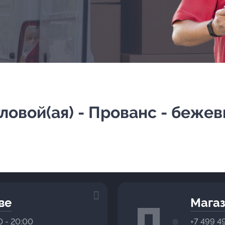
ловой(ая) - Прованс - беже
ве
Магаз
0 - 20:00
+7 499 4