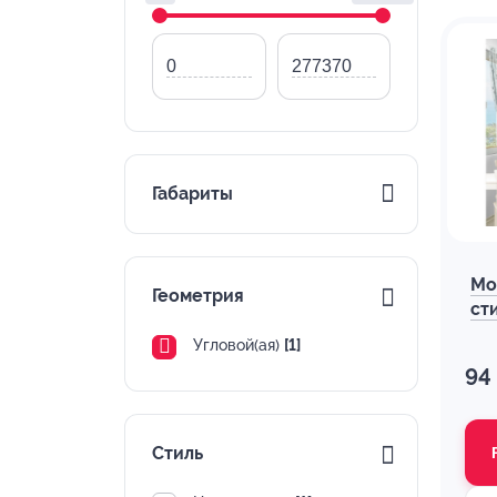
Габариты
Мо
Геометрия
ст
Угловой(ая)
[1]
94
Стиль