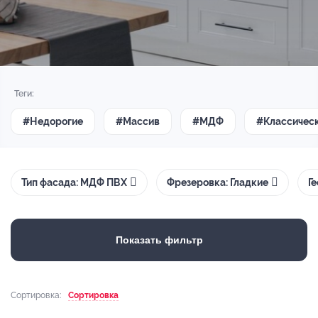
Теги:
#Недорогие
#Массив
#МДФ
#Классичес
Тип фасада: МДФ ПВХ
Фрезеровка: Гладкие
Г
Показать фильтр
Сортировка:
Сортировка