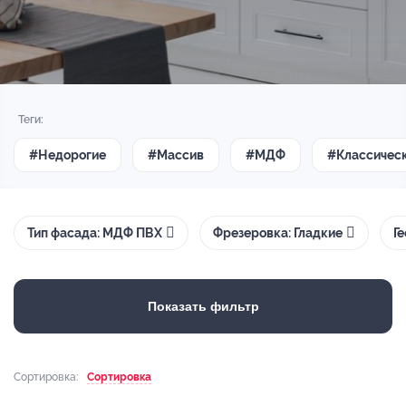
Теги:
#Недорогие
#Массив
#МДФ
#Классичес
Тип фасада: МДФ ПВХ
Фрезеровка: Гладкие
Г
Показать фильтр
Сортировка:
Сортировка