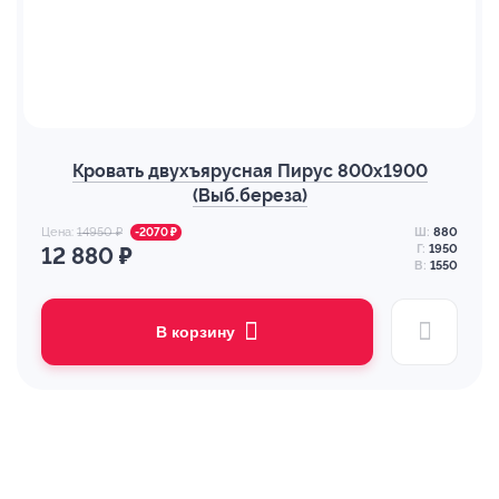
Кровать двухъярусная Пирус 800х1900
(Выб.береза)
Цена:
14950 ₽
Ш:
880
-2070 ₽
Г:
1950
12 880 ₽
В:
1550
В корзину